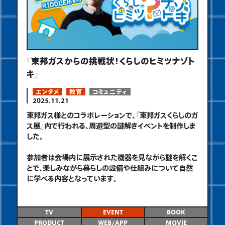
『東邦ガスからの挑戦状！くらしのヒミツナゾト
キ』
エンタメ
教育
コミュニティ
2025.11.21
東邦ガス様とのコラボレーションで、『東邦ガスくらしのガ
ス展』内で行われる、周遊型の謎解きイベントを制作しま
した。
参加者は会場内に展示された機器を見ながら謎を解くこ
とで、楽しみながら暮らしの設備や仕組みについて自然
に学べる内容となっています。
TV
EVENT
BOOK
PRODUCT
WEB/APP
MOVIE