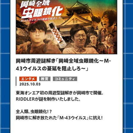
岡崎市周遊謎解き「岡崎全域虫眼鏡化～M-
43ウイルスの蔓延を阻止しろ～」
エンタメ
教育
コミュニティ
2025.10.03
東海オンエア初の周遊型謎解きが岡崎市で開催。
RIDDLERが謎を制作いたしました。
全人類、虫眼鏡化！？
岡崎市に解き放たれた「M-43ウイルス」に抗え！