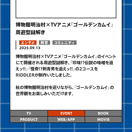
博物館明治村×TVアニメ『ゴールデンカムイ』
周遊型謎解き
エンタメ
教育
コミュニティ
2025.09.13
博物館明治村×TVアニメ『ゴールデンカムイ』のイベント
にて開催される周遊型謎解き、『珍味!?伝説の味噌を追
えッ!!』『怪奇!?刺青男を追えッ!!』の2コースを
RIDDLERが制作いたしました。
秋の博物館明治村を巡りながら、『ゴールデンカムイ』の
世界観をお楽しみいただけます。
TV
EVENT
BOOK
PRODUCT
WEB/APP
MOVIE