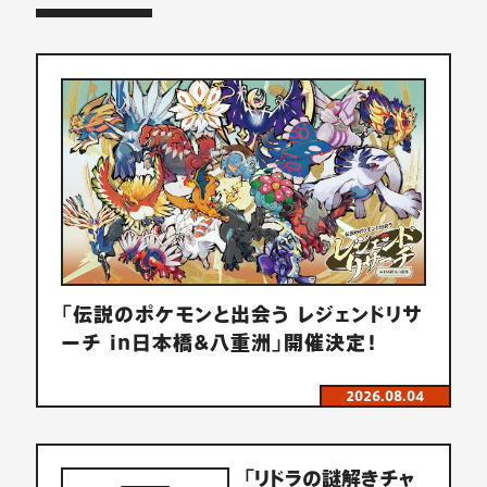
「
伝
説
の
ポ
ケ
モ
ン
と
出
会
う
レ
ジ
ェ
ン
ド
リ
サ
ー
チ
i
n
日
本
橋
&
八
重
洲
」
開
催
決
定
！
2026.08.04
「
リ
ド
ラ
の
謎
解
き
チ
ャ