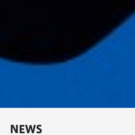
N
E
W
S