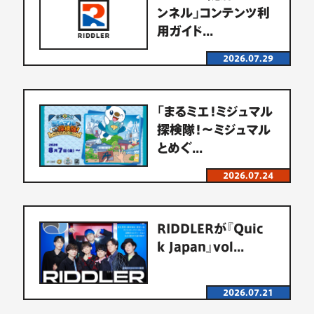
ン
ネ
ル
」
コ
ン
テ
ン
ツ
利
用
ガ
イ
ド
.
.
.
2026.07.29
「
ま
る
ミ
エ
！
ミ
ジ
ュ
マ
ル
探
検
隊
！
〜
ミ
ジ
ュ
マ
ル
と
め
ぐ
.
.
.
2026.07.24
R
I
D
D
L
E
R
が
『
Q
u
i
c
k
J
a
p
a
n
』
v
o
l
.
.
.
2026.07.21